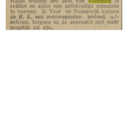
Al ruim een eeuw wordt er gesproken over
annexatieplannen van Den Haag richting Voorburg
en Rijswijk. Lang kon Den Haag zich nog
ontwikkelen door nieuwe woonwijken te bouwen
rondom het Oude Centrum, maar al aan het begin
van de 20e eeuw raakte Den Haag volgebouwd. Er
waren nauwelijks meer uitwijkopties, ingesloten
als Den Haag was door de Noordzee, Wassenaar,
Voorburg, Rijswijk en het Westland. Begerig keek
Den Haag dan ook naar de randgemeenten. Daar