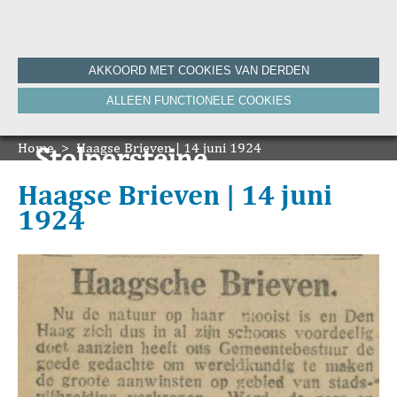
Home
AKKOORD MET COOKIES VAN DERDEN
Historie
ALLEEN FUNCTIONELE COOKIES
Nieuws
Onze Canon
Home
Bronnen
>
Haagse Brieven | 14 juni 1924
Stolpersteine
HVV-WebNieuws
De Krant van Gisteren 100 jaar
Onze boeken
Haagse Brieven | 14 juni
De Krant van Gisteren 75 jaar
1924
Bibliografie
Vereniging
ANBI
Foto's van de vereniging
Contact
Zoeken