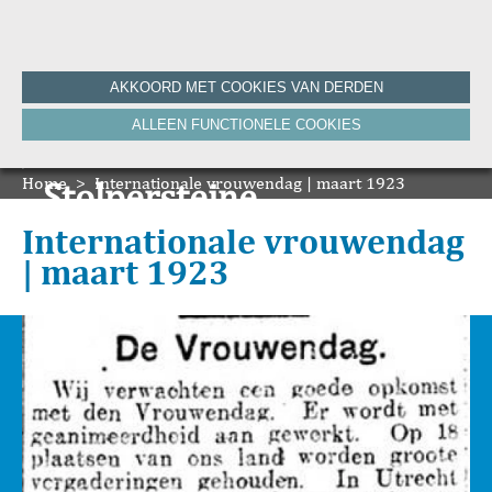
Home
AKKOORD MET COOKIES VAN DERDEN
Historie
ALLEEN FUNCTIONELE COOKIES
Nieuws
Onze Canon
Home
Bronnen
>
Internationale vrouwendag | maart 1923
Stolpersteine
HVV-WebNieuws
De Krant van Gisteren 100 jaar
Onze boeken
Internationale vrouwendag
De Krant van Gisteren 75 jaar
| maart 1923
Bibliografie
Vereniging
ANBI
Foto's van de vereniging
Contact
Zoeken