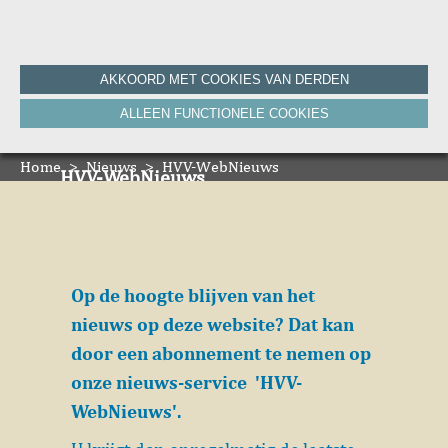
Home
AKKOORD MET COOKIES VAN DERDEN
Historie
ALLEEN FUNCTIONELE COOKIES
Nieuws
Onze Canon
Home
Bronnen
>
Nieuws
>
HVV-WebNieuws
HVV-WebNieuws
De Krant van Gisteren 100 jaar
Stolpersteine
De Krant van Gisteren 75 jaar
Onze boeken
Bibliografie
Op de hoogte blijven van het
Vereniging
nieuws op deze website? Dat kan
door een abonnement te nemen op
ANBI
Foto's van de vereniging
onze nieuws-service 'HVV-
Contact
WebNieuws'.