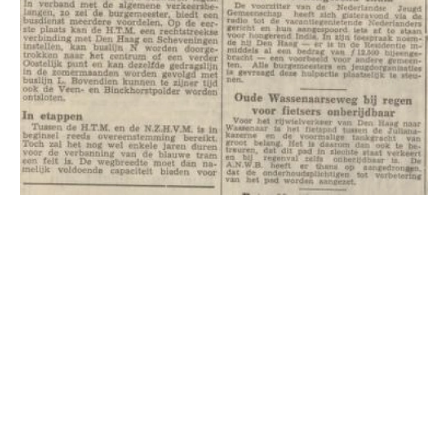
De Blauwe Tram heeft een grote schare fans.
Boeken en films over de Blauwe Tram vinden
gretig aftrek. Vaak wordt er met enige weemoed
over deze tram gesproken. Die andere benaming,
de ‘blauwe moordenaar’, kom je nauwelijks tegen,
maar in de tijd dat de Blauwe Tram nog reed [in
1961 werd de Blauwe Tram definitef opgeheven],