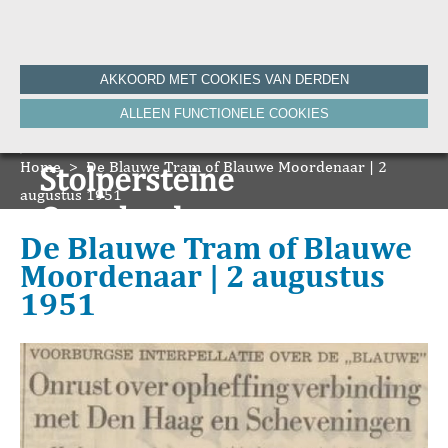
Home
AKKOORD MET COOKIES VAN DERDEN
Historie
ALLEEN FUNCTIONELE COOKIES
Nieuws
Onze Canon
Home
Bronnen
>
De Blauwe Tram of Blauwe Moordenaar | 2
Stolpersteine
HVV-WebNieuws
augustus 1951
De Krant van Gisteren 100 jaar
Onze boeken
De Krant van Gisteren 75 jaar
De Blauwe Tram of Blauwe
Bibliografie
Moordenaar | 2 augustus
Vereniging
1951
ANBI
Foto's van de vereniging
Contact
Zoeken