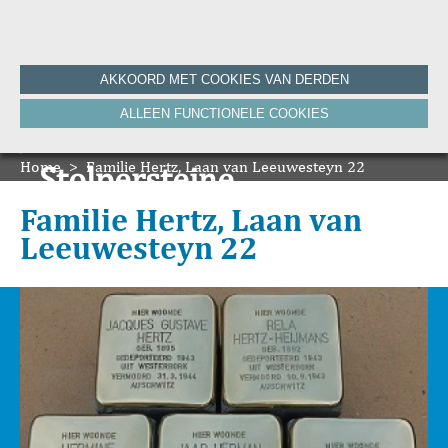
Home
AKKOORD MET COOKIES VAN DERDEN
Historie
ALLEEN FUNCTIONELE COOKIES
Nieuws
Onze Canon
Home
Bronnen
>
Familie Hertz, Laan van Leeuwesteyn 22
Stolpersteine
HVV-WebNieuws
De Krant van Gisteren 100 jaar
Onze boeken
Familie Hertz, Laan van
De Krant van Gisteren 75 jaar
Leeuwesteyn 22
Bibliografie
Vereniging
ANBI
Foto's van de vereniging
Contact
Zoeken