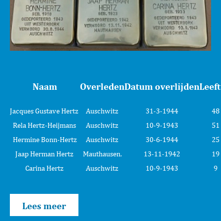
Naam
Overleden
Datum overlijden
Leeft
Jacques Gustave Hertz
Auschwitz
31-3-1944
48
Rela Hertz-Heijmans
Auschwitz
10-9-1943
51
Hermine Bonn-Hertz
Auschwitz
30-6-1944
25
Jaap Herman Hertz
Mauthausen.
13-11-1942
19
Carina Hertz
Auschwitz
10-9-1943
9
Lees meer