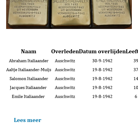
Naam
Overleden
Datum overlijden
Leef
Abraham Italiaander
Auschwitz
30-9-1942
3
Aaltje Italiaander-Muijs
Auschwitz
19-8-1942
3
Salomon Italiaander
Auschwitz
19-8-1942
1
Jacques Italiaander
Auschwitz
19-8-1942
1
Emile Italiaander
Auschwitz
19-8-1942
6
Lees meer