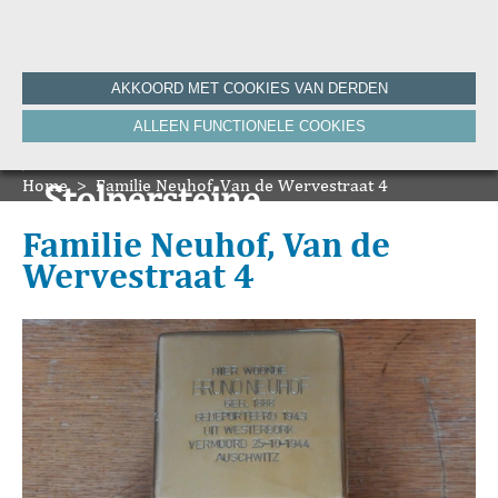
Home
AKKOORD MET COOKIES VAN DERDEN
Historie
ALLEEN FUNCTIONELE COOKIES
Nieuws
Onze Canon
Home
Bronnen
>
Familie Neuhof, Van de Wervestraat 4
Stolpersteine
HVV-WebNieuws
De Krant van Gisteren 100 jaar
Onze boeken
Familie Neuhof, Van de
De Krant van Gisteren 75 jaar
Wervestraat 4
Bibliografie
Vereniging
ANBI
Foto's van de vereniging
Contact
Zoeken