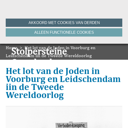
Home
AKKOORD MET COOKIES VAN DERDEN
Historie
ALLEEN FUNCTIONELE COOKIES
Nieuws
Onze Canon
Home
Bronnen
>
Het lot van de Joden in Voorburg en
Stolpersteine
HVV-WebNieuws
Leidschendam iin de Tweede Wereldoorlog
De Krant van Gisteren 100 jaar
Onze boeken
De Krant van Gisteren 75 jaar
Het lot van de Joden in
Bibliografie
Voorburg en Leidschendam
Vereniging
iin de Tweede
ANBI
Wereldoorlog
Foto's van de vereniging
Contact
Zoeken