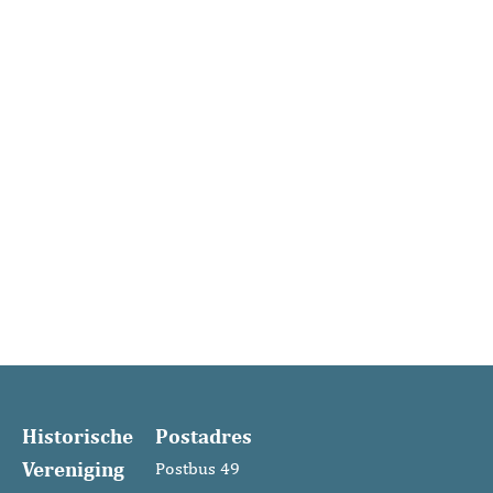
verhalen in dit boek laten zien wat er met onze
Joodse inwoners is gebeurd en hoe die
gebeurtenissen tot op de dag van vandaag
doorwerken. Bij het plaatsen van de Stolpersteine
kwamen ook veel nieuwe informatie beschikbaar.
Deze nieuwe verhalen en het onderzoek naar de
wijze waarop de beide gemeenten hun rol hebben
ingevuld, zijn ook opgenomen in dit boek.
Om nooit te vergeten.
Historische
Postadres
Vereniging
Postbus 49