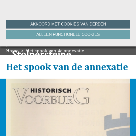
Home
AKKOORD MET COOKIES VAN DERDEN
Historie
ALLEEN FUNCTIONELE COOKIES
Nieuws
Onze Canon
Home
Bronnen
>
Het spook van de annexatie
Stolpersteine
HVV-WebNieuws
De Krant van Gisteren 100 jaar
Onze boeken
Het spook van de annexatie
De Krant van Gisteren 75 jaar
Bibliografie
Vereniging
ANBI
Foto's van de vereniging
Contact
Zoeken