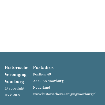
* Niet te verwarren met de Nederlandse
Vereniging van Rentmeesters, de Nederlandse
Vereniging voor Reumatologie, of de Nederlandse
Vrouwen Raad, die alle drie onder dezelfde
afkorting door het leven gaan.
(Vaderland)
Historische
Postadres
Vereniging
Postbus 49
Voorburg
2270 AA Voorburg
Nederland
© copyright
www.historischeverenigingvoorburg.nl
HVV 2026