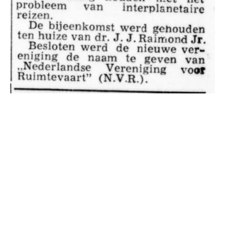
Er is tegenwoordig veel te doen over Elon Musk,
de rijkste aardbewoner en die graag Mars wil
koloniseren. Denk aan Tesla, Starlink, Space-X, X
en nu weer zijn plannen om energievretende
datacenters ergens in de ruimte te parkeren. Musk
is zeker innovatief en creatief, maar hij vliegt ook
geregeld uit de bocht. De opvallende voornamen