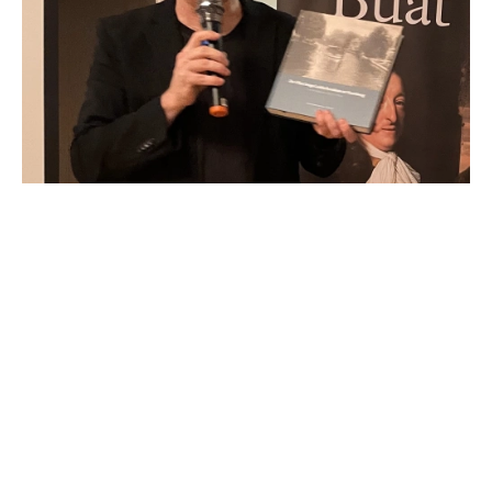
In een volle Voorhof nam Jean-Marc van Tol ons
mee in de boeiende wereld van de politieke elite in
de Republiek. Tegen de achtergrond van 17e
eeuws Den Haag en Voorburg. Verhalen die hij
beschrijft in de eerste twee delen van een trilogie.
De boeken Musch en Buat. Onvermijdelijk
passeren ook de heer van Zuylichem en zijn zonen
de revue.