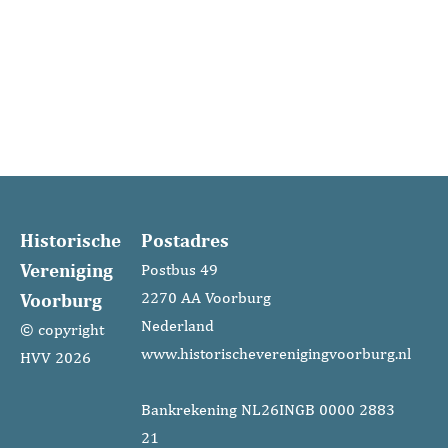
Na afloop signeerde Jean-Marc zijn boeken met de
voor hem kenmerkende tekeningen. De vele
aanwezige leden gingen na afloop wijzer en goed
gemutst naar huis. Het wachten is op deel 3 van de
trilogie, september 2025.
Historische
Postadres
Vereniging
Postbus 49
Voorburg
2270 AA Voorburg
Nederland
© copyright
www.historischeverenigingvoorburg.nl
HVV 2026
Bankrekening NL26INGB 0000 2883
21