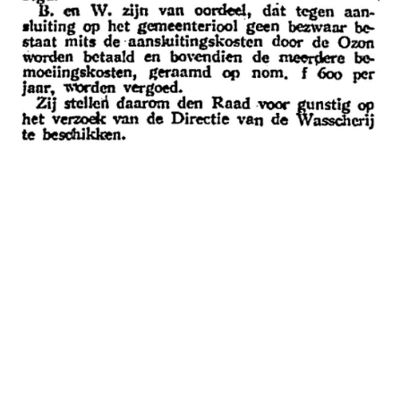
Ozon wasserij en chemische wasserij was een
bekend bedrijf in Voorburg. . Het bedrijf, opgericht
in 1895, was gevestigd langs de Vliet aan het
Westeinde 50, en groeide snel. Vanaf 1912 werden
de paardenwagens waarmee wasgoed werd
opgehaald en bezorgd, vervangen door
vrachtauto’s. Het bedrijf stond bekend om de
moderne, op gas-gebaseerde bleekmethode. In