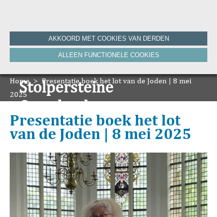
Home
AKKOORD MET COOKIES VAN DERDEN
Historie
ALLEEN FUNCTIONELE COOKIES
Nieuws
Onze Canon
Home
Bronnen
>
Presentatie boek het lot van de Joden | 8 mei
Stolpersteine
HVV-WebNieuws
2025
De Krant van Gisteren 100 jaar
Onze boeken
De Krant van Gisteren 75 jaar
Presentatie boek het lot
Bibliografie
van de Joden | 8 mei 2025
Vereniging
ANBI
Foto's van de vereniging
Contact
Zoeken