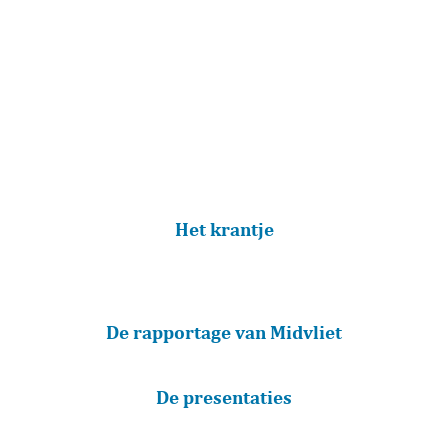
boek:
Het lot van de joden in Leidschendam
Voorburg.
De uitreiking vond plaats in de Oude Kerk in
Voorburg en was heel druk bezocht. Lees er meer
over in
Het krantje
Of bekijk
De rapportage van Midvliet
De presentaties