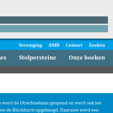
Vereniging
ANBI
Contact
Zoeken
ws
Stolpersteine
Onze boeken
en werd de Utrechtsebaan geopend en werd ook het
et en de Binckhorst opgehoogd. Daarmee werd een