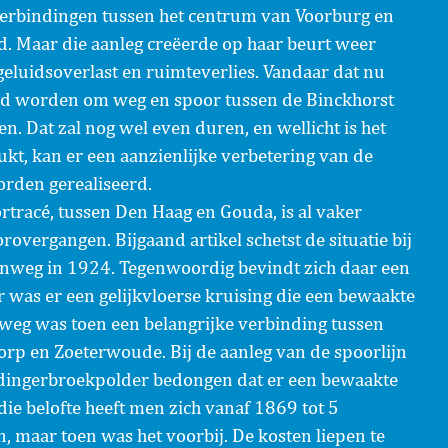
 verbindingen tussen het centrum van Voorburg en
. Maar die aanleg creëerde op haar beurt weer
eluidsoverlast en ruimteverlies. Vandaar dat nu
ld worden om weg en spoor tussen de Binckhorst
en. Dat zal nog wel even duren, en wellicht is het
lukt, kan er een aanzienlijke verbetering van de
rden gerealiseerd.
rtracé, tussen Den Haag en Gouda, is al vaker
overgangen. Bijgaand artikel schetst de situatie bij
weg in 1924. Tegenwoordig bevindt zich daar een
 was er een gelijkvloerse kruising die een bewaakte
weg was toen een belangrijke verbinding tussen
orp en Zoeterwoude. Bij de aanleg van de spoorlijn
edingerbroekpolder bedongen dat er een bewaakte
e belofte heeft men zich vanaf 1869 tot 5
maar toen was het voorbij. De kosten liepen te