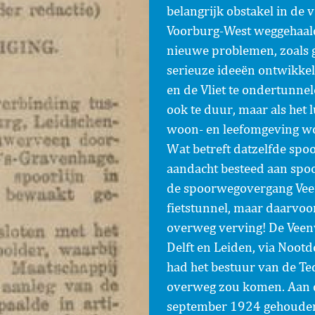
belangrijk obstakel in de
Voorburg-West weggehaald
nieuwe problemen, zoals g
serieuze ideeën ontwikke
en de Vliet te ondertunnel
ook te duur, maar als het 
woon- en leefomgeving wo
Wat betreft datzelfde spoo
aandacht besteed aan spoor
de spoorwegovergang Veen
fietstunnel, maar daarvoor
overweg verving! De Veen
Delft en Leiden, via Nootd
had het bestuur van de T
overweg zou komen. Aan di
september 1924 gehouden, 