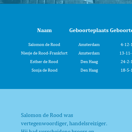
Naam
Geboorteplaats
Geboort
Salomon de Rood
Amsterdam
4-12-
Niesje de Rood-Frankfort
Amsterdam
13-11
Esther de Rood
Den Haag
24-2-
Sonja de Rood
Den Haag
18-5-
Salomon de Rood was
vertegenwoordiger, handelsreiziger.
Hij had verscheidene broers en