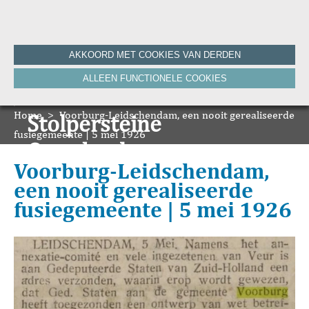
Home
AKKOORD MET COOKIES VAN DERDEN
Historie
ALLEEN FUNCTIONELE COOKIES
Nieuws
Onze Canon
Home
Bronnen
>
Voorburg-Leidschendam, een nooit gerealiseerde
Stolpersteine
HVV-WebNieuws
fusiegemeente | 5 mei 1926
De Krant van Gisteren 100 jaar
Onze boeken
De Krant van Gisteren 75 jaar
Voorburg-Leidschendam,
Bibliografie
een nooit gerealiseerde
Vereniging
fusiegemeente | 5 mei 1926
ANBI
Foto's van de vereniging
Contact
Zoeken