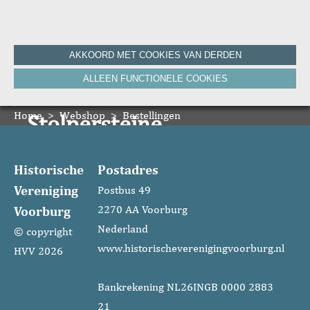
Home
AKKOORD MET COOKIES VAN DERDEN
Historie
ALLEEN FUNCTIONELE COOKIES
Nieuws
Onze Canon
Home
Bronnen
>
Webshop
>
Bestellingen
Stolpersteine
HVV-WebNieuws
De Krant van Gisteren 100 jaar
Onze boeken
De Krant van Gisteren 75 jaar
Historische
Postadres
Bibliografie
Vereniging
Vereniging
Postbus 49
Voorburg
2270 AA Voorburg
ANBI
Foto's van de vereniging
Nederland
© copyright
www.historischeverenigingvoorburg.nl
HVV 2026
Contact
Zoeken
Bankrekening NL26INGB 0000 2883
21