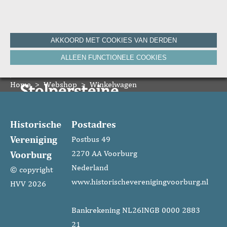
Home
AKKOORD MET COOKIES VAN DERDEN
Historie
ALLEEN FUNCTIONELE COOKIES
Nieuws
Onze Canon
Home
Bronnen
>
Webshop
>
Winkelwagen
Stolpersteine
HVV-WebNieuws
De Krant van Gisteren 100 jaar
Onze boeken
De Krant van Gisteren 75 jaar
Historische
Postadres
Bibliografie
Vereniging
Vereniging
Postbus 49
Voorburg
2270 AA Voorburg
ANBI
Foto's van de vereniging
Nederland
© copyright
www.historischeverenigingvoorburg.nl
HVV 2026
Contact
Zoeken
Bankrekening NL26INGB 0000 2883
21