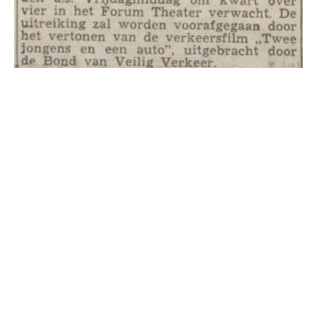
Vanaf 1950 wordt op de lagere scholen
(tegenwoordig basisscholen) het verkeersexamen
afgenomen. Eerst een theoretisch examen, en
daarna de harde praktijk. Dat gaat al vele jaren
langs dezelfde route. In de daaraan voorafgaande
dagen fietsen ouders met hun kinderen de route,
en wijzen hun kinderen op lastige situaties, om ze
zo goed mogelijk voor te bereiden. En voor de
geslaagden een feestelijke diploma uitreiking.