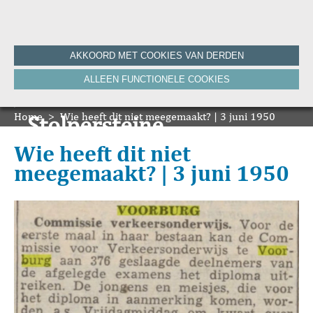
Home
AKKOORD MET COOKIES VAN DERDEN
Historie
ALLEEN FUNCTIONELE COOKIES
Nieuws
Onze Canon
Home
Bronnen
>
Wie heeft dit niet meegemaakt? | 3 juni 1950
Stolpersteine
HVV-WebNieuws
De Krant van Gisteren 100 jaar
Onze boeken
Wie heeft dit niet
De Krant van Gisteren 75 jaar
meegemaakt? | 3 juni 1950
Bibliografie
Vereniging
ANBI
Foto's van de vereniging
Contact
Zoeken