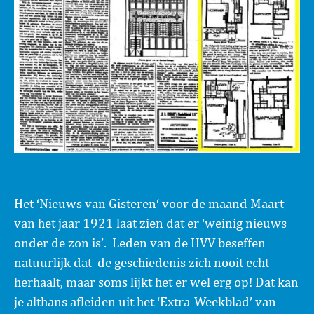
Het ‘Nieuws van Gisteren‘ voor de maand Maart
van het jaar 1921 laat zien dat er ‘weinig nieuws
onder de zon is’. Leden van de HVV beseffen
natuurlijk dat de geschiedenis zich nooit echt
herhaalt, maar soms lijkt het er wel erg op! Dat kan
je althans afleiden uit het ‘Extra-Weekblad’ van