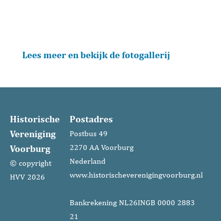
Met een drukbezochte lezing door Herman Pleij
sloot de Historische evreniging Voorburg het 30
jarig jubileum feestelijk af.
Lees meer en bekijk de fotogallerij
Historische
Postadres
Vereniging
Postbus 49
Voorburg
2270 AA Voorburg
Nederland
© copyright
www.historischeverenigingvoorburg.nl
HVV 2026
Bankrekening NL26INGB 0000 2883
21