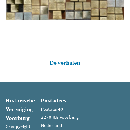
Bij elke Stolperstein hoort een verhaal. Over alle
families is een verhaal beschreven. Klik hier voor
De verhalen
Historische
Postadres
Vereniging
Postbus 49
Voorburg
2270 AA Voorburg
Nederland
© copyright