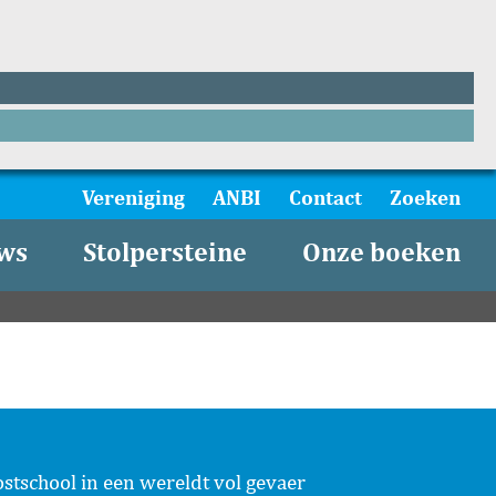
Vereniging
ANBI
Contact
Zoeken
ws
Stolpersteine
Onze boeken
stschool in een wereldt vol gevaer