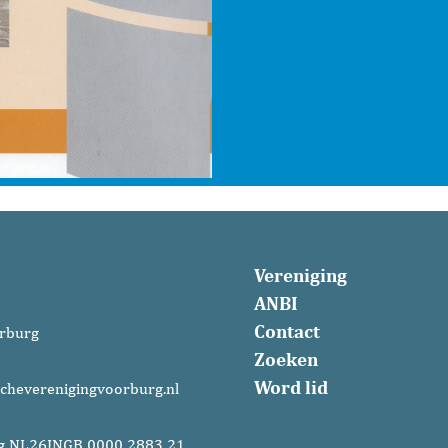
Vereniging
ANBI
Contact
rburg
Zoeken
Word lid
cheverenigingvoorburg.nl
g NL26INGB 0000 2883 21