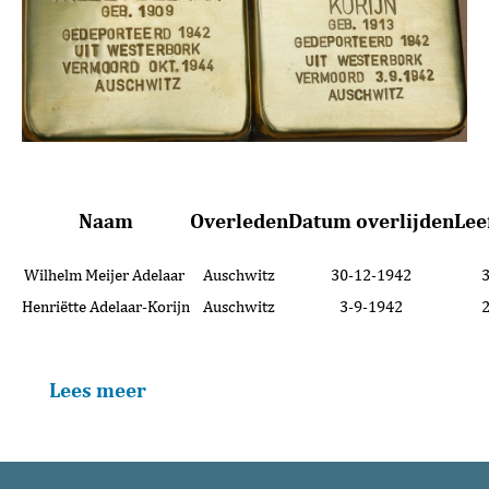
Naam
Overleden
Datum overlijden
Lee
Wilhelm Meijer Adelaar
Auschwitz
30-12-1942
Henriëtte Adelaar-Korijn
Auschwitz
3-9-1942
Lees meer