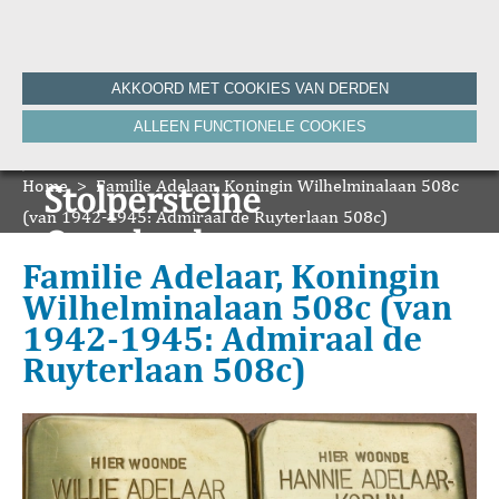
Home
AKKOORD MET COOKIES VAN DERDEN
Historie
ALLEEN FUNCTIONELE COOKIES
Nieuws
Onze Canon
Home
Bronnen
>
Familie Adelaar, Koningin Wilhelminalaan 508c
Stolpersteine
HVV-WebNieuws
(van 1942-1945: Admiraal de Ruyterlaan 508c)
De Krant van Gisteren 100 jaar
Onze boeken
De Krant van Gisteren 75 jaar
Familie Adelaar, Koningin
Bibliografie
Wilhelminalaan 508c (van
Vereniging
1942-1945: Admiraal de
ANBI
Ruyterlaan 508c)
Foto's van de vereniging
Contact
Zoeken