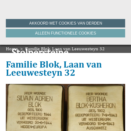
Home
AKKOORD MET COOKIES VAN DERDEN
Historie
ALLEEN FUNCTIONELE COOKIES
Nieuws
Onze Canon
Home
Bronnen
>
Familie Blok, Laan van Leeuwesteyn 32
Stolpersteine
HVV-WebNieuws
De Krant van Gisteren 100 jaar
Onze boeken
Familie Blok, Laan van
De Krant van Gisteren 75 jaar
Leeuwesteyn 32
Bibliografie
Vereniging
ANBI
Foto's van de vereniging
Contact
Zoeken