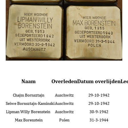
Naam
Overleden
Datum overlijden
Lee
Chajm Bornsztajn
Auschwitz
29-10-1942
Seiwe Bornsztajn-Kaminski
Auschwitz
29-10-1942
Lipman Willy Borenstein
Auschwitz
30-9-1942
Max Borenstein
Polen
31-3-1944