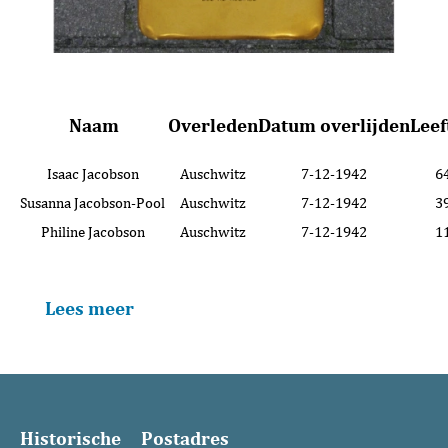
Naam
Overleden
Datum overlijden
Leef
Isaac Jacobson
Auschwitz
7-12-1942
6
Susanna Jacobson-Pool
Auschwitz
7-12-1942
3
Philine Jacobson
Auschwitz
7-12-1942
1
Lees meer
Historische
Postadres