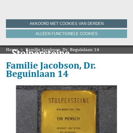
Home
AKKOORD MET COOKIES VAN DERDEN
Historie
ALLEEN FUNCTIONELE COOKIES
Nieuws
Onze Canon
Home
Bronnen
>
Familie Jacobson, Dr. Beguinlaan 14
Stolpersteine
HVV-WebNieuws
De Krant van Gisteren 100 jaar
Onze boeken
Familie Jacobson, Dr.
De Krant van Gisteren 75 jaar
Beguinlaan 14
Bibliografie
Vereniging
ANBI
Foto's van de vereniging
Contact
Zoeken