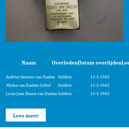
Naam
Overleden
Datum overlijden
Lee
Andries Samson van Daelen
Sobibor
13-3-1943
Minka van Daelen-Coltof
Sobibor
13-3-1943
Louis Jean Simon van Daelen
Sobibor
13-3-1943
Lees meer