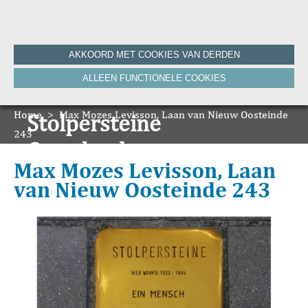
Home
AKKOORD MET COOKIES VAN DERDEN
Historie
ALLEEN FUNCTIONELE COOKIES
Nieuws
Onze Canon
Home
Bronnen
>
Max Mozes Levisson, Laan van Nieuw Oosteinde
Stolpersteine
HVV-WebNieuws
243
De Krant van Gisteren 100 jaar
Onze boeken
De Krant van Gisteren 75 jaar
Max Mozes Levisson, Laan
Bibliografie
van Nieuw Oosteinde 243
Vereniging
ANBI
Foto's van de vereniging
Contact
Zoeken